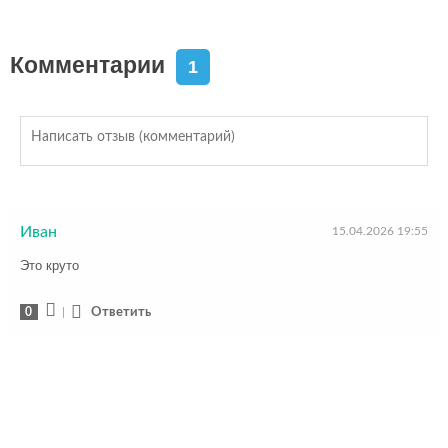
Комментарии
1
Иван
15.04.2026 19:55
Это круто
0
|
Ответить