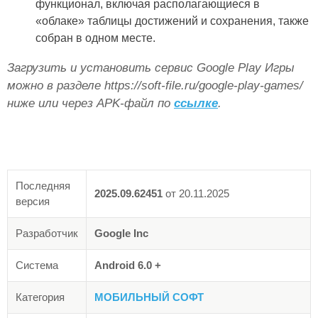
функционал, включая располагающиеся в
«облаке» таблицы достижений и сохранения, также
собран в одном месте.
Загрузить и установить сервис Google Play Игры
можно в разделе https://soft-file.ru/google-play-games/
ниже или через APK-файл по
ссылке
.
Последняя
2025.09.62451
от
20.11.2025
версия
Разработчик
Google Inc
Система
Android 6.0 +
Категория
МОБИЛЬНЫЙ СОФТ