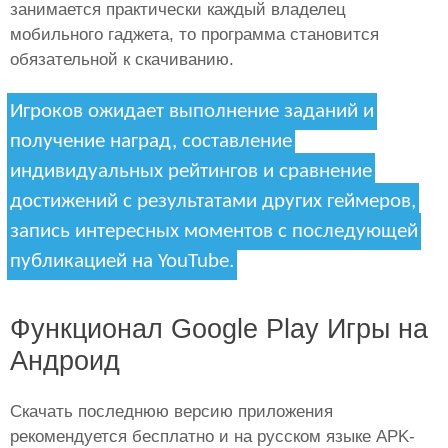
занимается практически каждый владелец
мобильного гаджета, то программа становится
обязательной к скачиванию.
Игроков ожидает выполнение заданий и
получение наград, составление
индивидуальных рейтингов и сравнение
достижений с результатами других геймеров,
запись интересных моментов с последующей
публикацией на YouTube.
Функционал Google Play Игры на
Андроид
Скачать последнюю версию приложения
рекомендуется бесплатно и на русском языке APK-