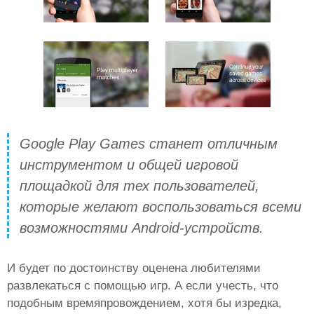
Google Play Games станет отличным
инструментом и общей игровой
площадкой для тех пользователей,
которые желают воспользоваться всеми
возможностями Android-устройств.
И будет по достоинству оценена любителями
развлекаться с помощью игр. А если учесть, что
подобным времяпровождением, хотя бы изредка,