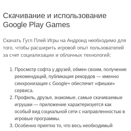
Скачивание и использование
Google Play Games
Скачать Гугл Плей Игры на Андроид необходимо для
того, чтобы расширить игровой опыт пользователей
за счет социализации и облачных технологий:
Просмотр софта у друзей, обмен своим, получение
рекомендаций, публикация рекордов — именно
синхронизация с Google+ обеспечит «фишки»
сервиса.
Профиль, друзья, знакомые, самые скачиваемые
игрушки — приложение характеризуется как
особый вид социальной сети с направленностью в
игровые программы.
Особенно приятно то, что весь необходимый