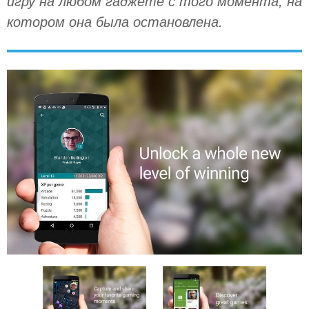
игру на любом гаджете с того момента, на
котором она была остановлена.