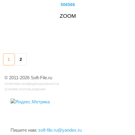
506566
ZOOM
1
2
© 2011-2026 Soft-File.ru
политика конфиденциальности
условия использования
32 запр, 0,797 сек, 9.10194396972662 Мб
Пишите нам:
soft-file.ru@yandex.ru