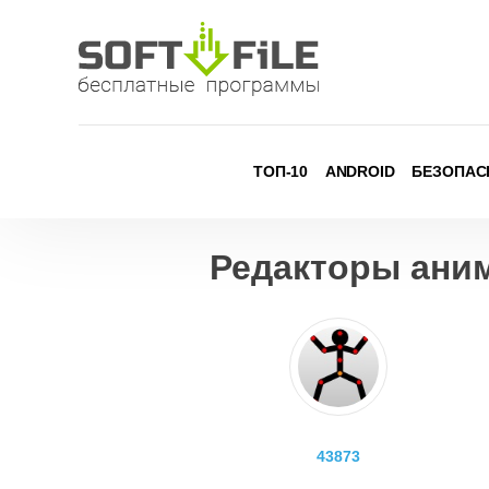
Skip
to
content
ТОП-10
ANDROID
БЕЗОПАС
Редакторы ани
43873