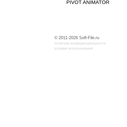
PIVOT ANIMATOR
© 2011-2026 Soft-File.ru
политика конфиденциальности
условия использования
32 запр, 0,064 сек, 6.66098785400392 Мб