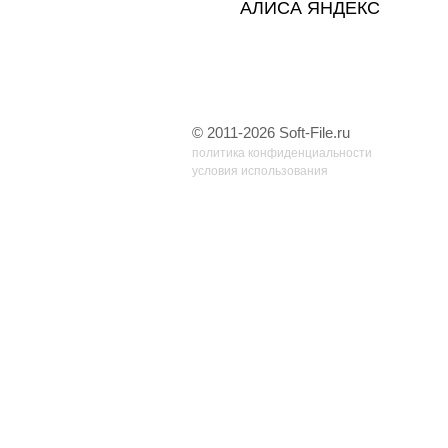
АЛИСА ЯНДЕКС
© 2011-2026 Soft-File.ru
политика конфиденциальности
условия использования
32 запр, 0,086 сек, 6.66123962402342 Мб