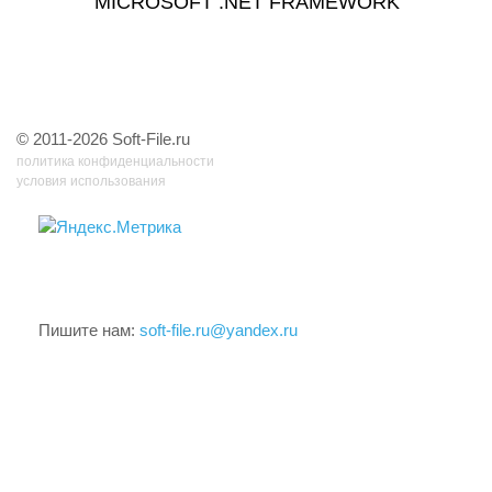
MICROSOFT .NET FRAMEWORK
© 2011-2026 Soft-File.ru
политика конфиденциальности
условия использования
31 запр, 0,062 сек, 6.63702392578122 Мб
Пишите нам:
soft-file.ru@yandex.ru