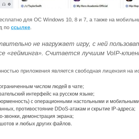
есплатно для ОС Windows 10, 8 и 7, а также на мобильн
д по
ссылке
.
твительно не нагружает игру, с ней пользов
ссе «гейминга». Считается лучшим VoIP-клиен
ностью приложения является свободная лицензия на ис
ограниченным числом людей в чате;
вательский интерфейс на русском языке;
форменность) с операционными настольными и мобильными
анных, противостояние DDoS-атакам и скрытие IP-адреса;
о-звонки, демонстрация экрана;
шотов и любых других файлов.