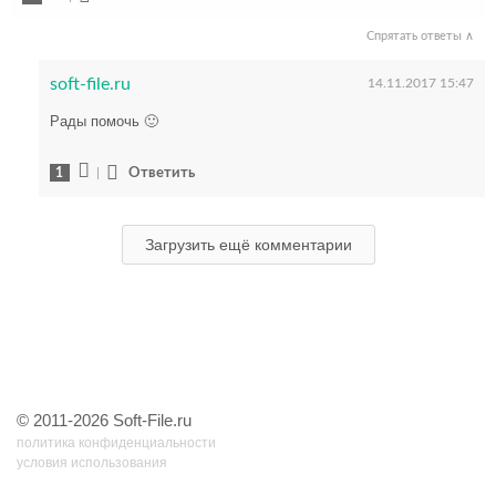
Спрятать ответы ∧
soft-file.ru
14.11.2017 15:47
Рады помочь 🙂
1
|
Ответить
Загрузить ещё комментарии
© 2011-2026 Soft-File.ru
политика конфиденциальности
условия использования
54 запр, 0,076 сек, 7.08547973632812 Мб