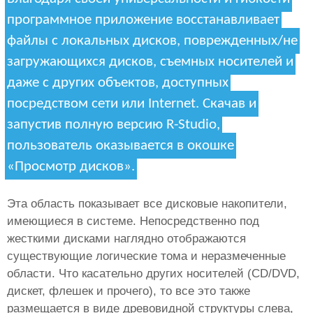
программное приложение восстанавливает
файлы с локальных дисков, поврежденных/не
загружающихся дисков, съемных носителей и
даже с других объектов, доступных
посредством сети или Internet. Скачав и
запустив полную версию R-Studio,
пользователь оказывается в окошке
«Просмотр дисков».
Эта область показывает все дисковые накопители,
имеющиеся в системе. Непосредственно под
жесткими дисками наглядно отображаются
существующие логические тома и неразмеченные
области. Что касательно других носителей (CD/DVD,
дискет, флешек и прочего), то все это также
размещается в виде древовидной структуры слева,